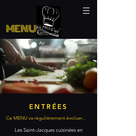
MENU
Au
Passio'né
ENTRÉES
Ce MENU va régulièrement évoluer...
Les Saint‑Jacques cuisinées en