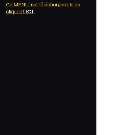
Ce MENU est téléchargeable en
cliquant
ICI
.